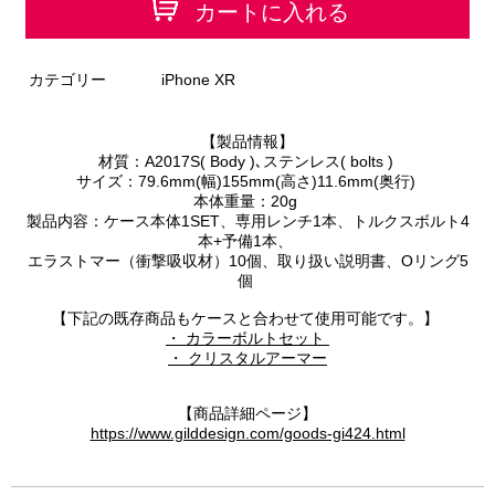
カートに入れる
カテゴリー
iPhone XR
【製品情報】
材質：A2017S( Body )､ステンレス( bolts )
サイズ：79.6mm(幅)155mm(高さ)11.6mm(奥行)
本体重量：20g
製品内容：ケース本体1SET、専用レンチ1本、トルクスボルト4
本+予備1本、
エラストマー（衝撃吸収材）10個、取り扱い説明書、Oリング5
個
【下記の既存商品もケースと合わせて使用可能です。】
・ カラーボルトセット
・ クリスタルアーマー
【商品詳細ページ】
https://www.gilddesign.com/goods-gi424.html