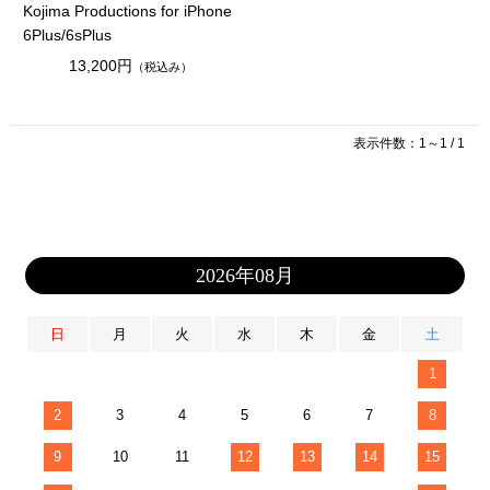
Kojima Productions for iPhone
6Plus/6sPlus
13,200円
（税込み）
表示件数：1～1 / 1
2026年08月
日
月
火
水
木
金
土
1
2
3
4
5
6
7
8
9
10
11
12
13
14
15