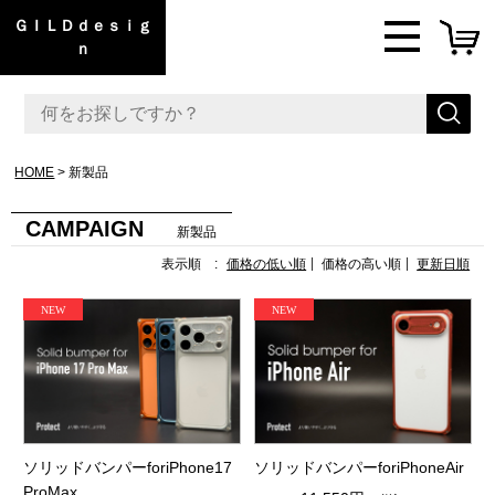
ＧＩＬＤｄｅｓｉｇ
ｎ
HOME
新製品
CAMPAIGN
新製品
表示順 :
価格の低い順
価格の高い順
更新日順
ソリッドバンパーforiPhone17
ソリッドバンパーforiPhoneAir
ProMax