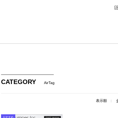
CATEGORY
AirTag
表示順 :