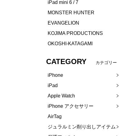
iPad mini 6 / 7
MONSTER HUNTER
EVANGELION
KOJIMA PRODUCTIONS
OKOSHI-KATAGAMI
CATEGORY
カテゴリー
iPhone
iPad
Apple Watch
iPhone アクセサリー
AirTag
ジュラルミン削り出しアイテム