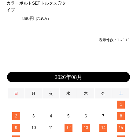
カラーボルトSETトルクス穴タ
イプ
880円
（税込み）
表示件数：1～1 / 1
2026年08月
日
月
火
水
木
金
土
1
2
3
4
5
6
7
8
9
10
11
12
13
14
15