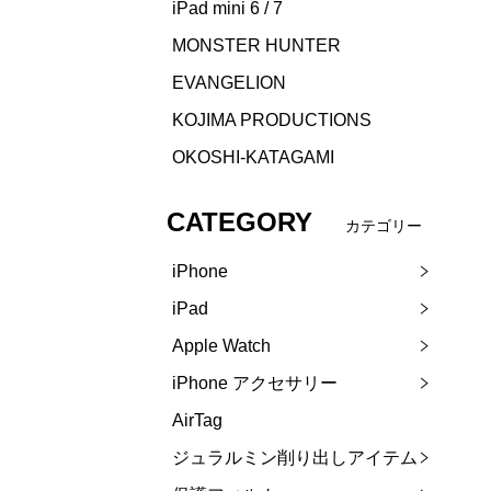
iPad mini 6 / 7
MONSTER HUNTER
EVANGELION
KOJIMA PRODUCTIONS
OKOSHI-KATAGAMI
CATEGORY
カテゴリー
iPhone
iPad
Apple Watch
iPhone アクセサリー
AirTag
ジュラルミン削り出しアイテム