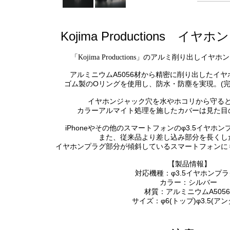
Kojima Productions 
「Kojima Productions」のアルミ削り出しイ
アルミニウムA5056材から精密に削り出したイ
ゴム製のOリングを使用し、防水・防塵を実現。(
イヤホンジャック穴を水やホコリから守る
カラーアルマイト処理を施したカバーは見た目
iPhoneやその他のスマートフォンのφ3.5イヤ
また、従来品より差し込み部分を長くし
イヤホンプラグ部分が傾斜しているスマートフォンに
【製品情報】
対応機種：φ3.5イヤホンプ
カラー：シルバー
材質：アルミニウムA5056
サイズ：φ6(トップ)φ3.5(ア