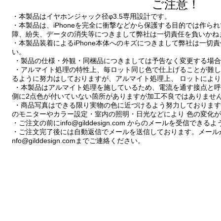
ご注意！
・本製品はイヤホンジャック径φ3.5専用設計です。
・本製品は、iPhoneを完全に衝撃などから保護する目的では作られて
障、紛失、データの消失等につきまして弊社は一切責任を負いか
・本製品装着によるiPhone本体へのキズにつきまして弊社は一切
い。
・製品の仕様・外観・同梱品につきましては予告なく変更する場合
・アルマイト処理の特性上、毎ロット同じ色で仕上げることが難し
るように努力はしておりますが、アルマイト処理上、 ロットによ
・本製品はアルマイト処理を施しているため、電流を通す接点と呼
側に2点色が付いていない箇所がありますが加工不良ではありませ
・商品写真はできる限り実物の色に近づけるよう努力しております
のモニターやカラー設定・室内の照明・日光などにより 色の変化
・ご注文の前にinfo@gilddesign.com からのメールを受信で
・ご注文完了後には自動返信でメールを送信しております。メール
nfo@gilddesign.comまでご連絡ください。