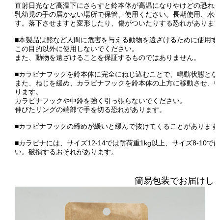
直射日光など高温下にさらすと鈴本体が高温になりやけどの恐れ
乳幼児の手の届かない場所で保管、使用ください。長期使用、水
す。落下させますと変形したり、傷がついたりする恐れがありま
■本製品は熊など人間に危害を与える動物を遠ざけるために使用す
この目的以外に使用しないでください。
また、動物を遠ざけることを保証するものではありません。
■カラビナフックを鈴本体に完全にねじ込むことで、鳴動状態とな
また、ねじを緩め、カラビナフックを鈴本体の上方に移動させ、
ります。
カラビナフックや中鈴を強く引っ張らないでください。
伸びたリングの端部で手を切る恐れがあります。
■カラビナフックの締めが緩いと緩んで抜けてくることがあります
■カラビナには、サイズ12-14では耐荷重1kg以上、サイズ8-10
い。破損するおそれがあります。
簡易包装でお届けし