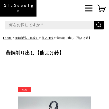
ＧＩＬＤｄｅｓｉｇ
ｎ
HOME
黄銅製品（真鍮）
熊よけ鈴
黄銅削り出し【熊よけ鈴】
黄銅削り出し【熊よけ鈴】